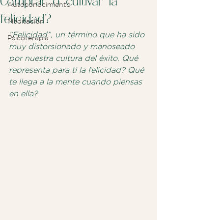
Comprar o cultivar la
Autoconocimiento
felicidad?
Meditación
“Felicidad”, un término que ha sido 
Psicoterapia
muy distorsionado y manoseado 
por nuestra cultura del éxito. Qué 
representa para ti la felicidad? Qué 
te llega a la mente cuando piensas 
en ella?