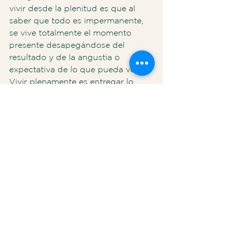
vivir desde la plenitud es que al 
saber que todo es impermanente, 
se vive totalmente el momento 
presente desapegándose del 
resultado y de la angustia o 
expectativa de lo que pueda venir. 
Vivir plenamente es entregar lo 
mejor de sí en acciones, actitudes, 
pensamientos, emociones, 
conexión interna, desapegándose 
de lo que vendrá.
Lo segundo es saber que la única 
forma de expandir la felicidad y 
hacerla crecer, es compartiéndola 
generosamente e irradiándola de 
corazón a todos los seres.
La felicidad individual muere por si 
misma. Tiene la duración de un 