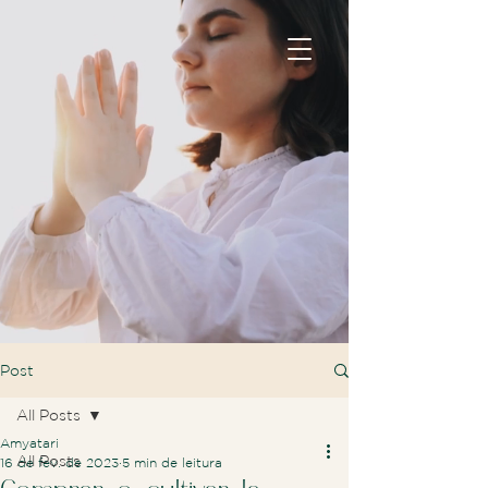
Post
All Posts
Amyatari
All Posts
16 de fev. de 2023
5 min de leitura