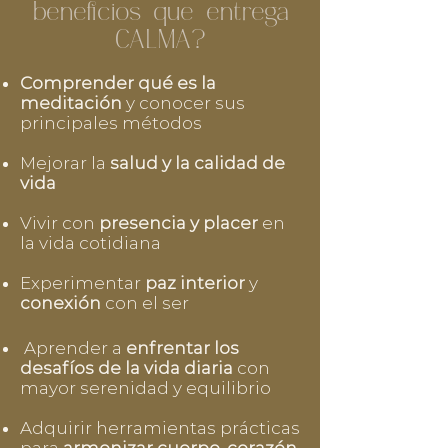
beneficios que entrega
CALMA?
Comprender qué es la
meditación
y conocer sus
principales métodos
Mejorar la
salud y la calidad de
vida
Vivir con
presencia y placer
en
la vida cotidiana
Experimentar
paz interior
y
conexión
con el ser
Aprender a
enfrentar los
desafíos de la vida diaria
con
mayor serenidad y equilibrio
Adquirir herramientas prácticas