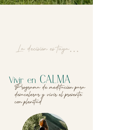
La vida está sucediendo
aquí y ahora!
Estas desperdiciándola o
viviéndola plenamente?
La decisión es tuya…
CALMA
Vivir en
Programa de meditación para
desacelerar y vivir el presente
con plenitud